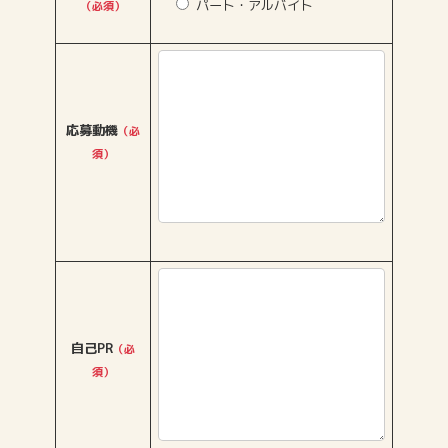
パート・アルバイト
（必須）
応募動機
（必
須）
自己PR
（必
須）