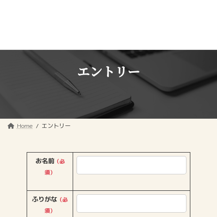
コ
ナ
ン
ビ
テ
ゲ
ン
ー
ツ
シ
へ
ョ
ス
ン
エントリー
キ
に
ッ
移
プ
動
Home
エントリー
お名前
（必
須）
ふりがな
（必
須）